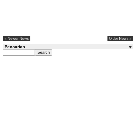
« Newer News
Older News »
Pencarian