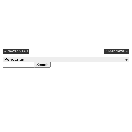
« Newer News
Older News »
Pencarian