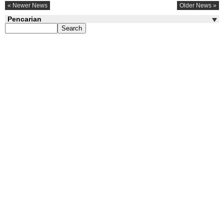
« Newer News
Older News »
Pencarian