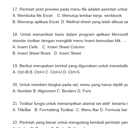
17. Perintah print preview pada menu file adalah perintah untuk 
A. Membuka file Excel
C. Menutup lembar kerja workbook
B. Menutup aplikasi Excel
D. Melihat sheet yang telah dibuat s
18. Untuk menambah baris dalam program aplikasi Microos
standar toolbar dengan mengklik menu Insert kemudian klik ….
A. Insert Cells
C. Insert Sheet Column
B. Insert Sheet Rows
D. Insert Sheet
19. Berikut merupakan tombol yang digunakan untuk menebalk
A. Ctrl+B
B. Ctrl+I
C. Ctrl+U
D. Ctrl+S
20. Untuk memberi bingkai pada sel, menu yang harus dipilih p
A. Number
B. Alignment
C. Borders
D. Font
21. Toolbar fungsi untuk menampilkan alamat sel aktif beserta is
A. TitleBar
B. Formatting Toolbar
C. Menu Bar
D. Formula bar
22. Perintah yang benar untuk mengulang kembali perintah yang