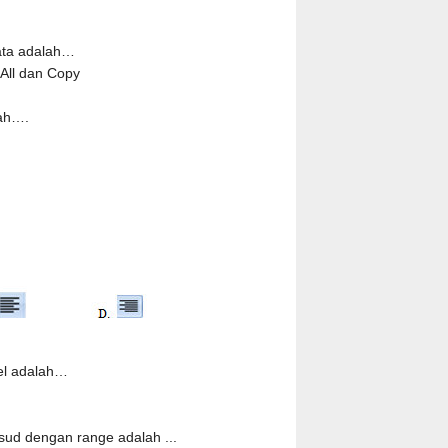
ata adalah…
t All dan Copy
lah….
cel adalah…
ud dengan range adalah ...