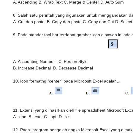
A. Ascending
B. Wrap Text
C. Merge & Center
D. Auto Sum
8. Salah satu perintah yang digunakan untuk menggandakan d
A. Cut dan paste
B. Copy dan paste
C. Copy dan Cut
D. Selec
9. Pada standar tool bar terdapat gambar icon dibawah ini ada
A. Accounting Number
C. Persen Style
B. Increase Decimal
D. Decrease Decimal
10. Icon formatng “center” pada Microosft Excel adalah…
11. Extensi yang di hasilkan oleh file spreadsheet Microsoft Ex
A. .doc
B. .exe
C. .ppt
D. .xls
12. Pada program pengolah angka Microsoft Excel yang dimaks