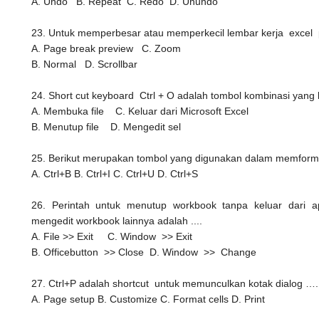
A. Undo
B. Repeat
C. Redo
D. Unundo
23. Untuk memperbesar atau memperkecil lembar kerja exce
A. Page break preview
C. Zoom
B. Normal
D. Scrollbar
24. Short cut keyboard Ctrl + O adalah tombol kombinasi yang 
A. Membuka file
C. Keluar dari Microsoft Excel
B. Menutup file
D. Mengedit sel
25. Berikut merupakan tombol yang digunakan dalam memformat
A. Ctrl+B
B. Ctrl+I
C. Ctrl+U
D. Ctrl+S
26. Perintah untuk menutup workbook tanpa keluar dari apl
mengedit workbook lainnya adalah ....
A. File >> Exit
C. Window >> Exit
B. Officebutton >> Close
D. Window >> Change
27. Ctrl+P adalah shortcut untuk memunculkan kotak dialog ….
A. Page setup
B. Customize
C. Format cells
D. Print