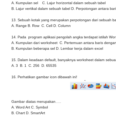
A. Kumpulan sel
C. Lajur horizontal dalam sebuah tabel
B. Lajur vertikal dalam sebuah tabel
D. Perpotongan antara bar
13. Sebuah kotak yang merupakan perpotongan dari sebuah b
A. Range
B. Row
C. Cell
D. Column
14. Pada program aplikasi pengolah angka terdapat istilah Wo
A. Kumpulan dari worksheet
C. Pertemuan antara baris denga
B. Kumpulan beberapa sel
D. Lembar kerja dalam excel
15. Dalam keadaan default, banyaknya worksheet dalam sebuah
A. 3
B. 1
C. 256
D. 65535
16. Perhatikan gambar icon dibawah ini!
Gambar diatas merupakan…..
A. Word Art
C. Symbol
B. Chart
D. SmartArt