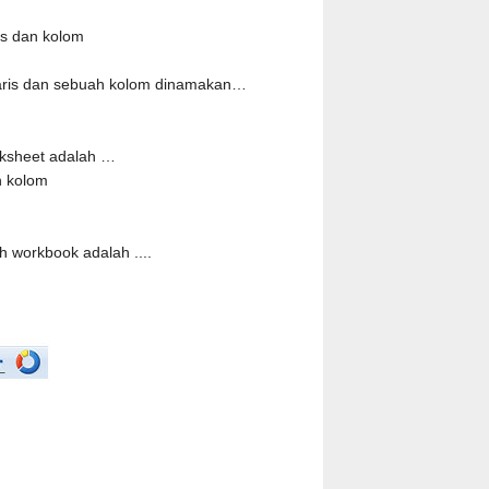
is dan kolom
aris dan sebuah kolom dinamakan…
rksheet adalah …
n kolom
 workbook adalah ....