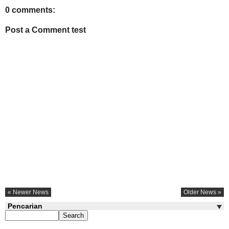
0 comments:
Post a Comment test
« Newer News
Older News »
Pencarian