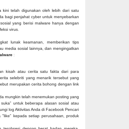
 kini telah digunakan oleh lebih dari satu
goda bagi penjahat cyber untuk menyebarkan
sosial yang berisi malware hanya dengan
eksi virus.
gkat lunak keamanan, memberikan tips
tau media sosial lainnya, dan mengingatkan
malware
:
 kisah atau cerita satu fakta dari para
rita selebriti yang menarik tersebut yang
ersebut merupakan cerita bohong dengan link
nda mungkin telah menemukan posting yang
 suka” untuk beberapa alasan sosial atau
ngi log Aktivitas Anda di Facebook Pencari
 "like” kepada setiap perusahaan, produk
n terobsesi dengan berat badan mereka.