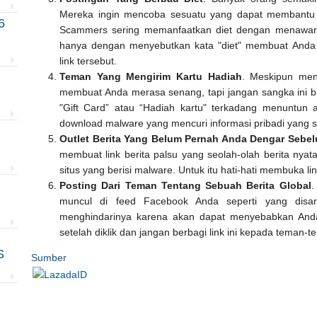
Mereka ingin mencoba sesuatu yang dapat membantu 
6
Scammers sering memanfaatkan diet dengan menawark
hanya dengan menyebutkan kata "diet" membuat Anda
link tersebut.
Teman Yang Mengirim Kartu Hadiah
. Meskipun men
membuat Anda merasa senang, tapi jangan sangka ini bis
"Gift Card” atau “Hadiah kartu" terkadang menuntun
download malware yang mencuri informasi pribadi yang se
Outlet Berita Yang Belum Pernah Anda Dengar Sebe
membuat link berita palsu yang seolah-olah berita nyat
situs yang berisi malware. Untuk itu hati-hati membuka link
Posting Dari Teman Tentang Sebuah Berita Global
.
muncul di feed Facebook Anda seperti yang disar
menghindarinya karena akan dapat menyebabkan And
setelah diklik dan jangan berbagi link ini kepada teman
S
Sumber