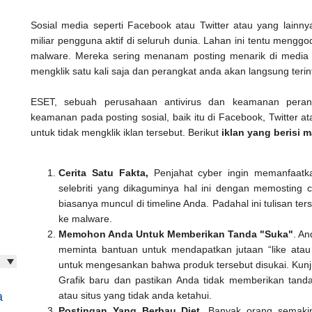
Sosial media seperti Facebook atau Twitter atau yang lainnya
miliar pengguna aktif di seluruh dunia. Lahan ini tentu meng
malware. Mereka sering menanam posting menarik di media 
mengklik satu kali saja dan perangkat anda akan langsung terinf
ESET, sebuah perusahaan antivirus dan keamanan peran
keamanan pada posting sosial, baik itu di Facebook, Twitter a
untuk tidak mengklik iklan tersebut. Berikut
iklan yang berisi 
Cerita Satu Fakta,
Penjahat cyber ingin memanfaatkan
selebriti yang dikaguminya hal ini dengan memosting ce
biasanya muncul di timeline Anda. Padahal ini tulisan t
ke malware.
Memohon Anda Untuk Memberikan Tanda "Suka"
. A
meminta bantuan untuk mendapatkan jutaan “like atau
untuk mengesankan bahwa produk tersebut disukai. Kunju
Grafik baru dan pastikan Anda tidak memberikan tanda
a
atau situs yang tidak anda ketahui.
Postingan Yang Berbau Diet
. Banyak orang semaki