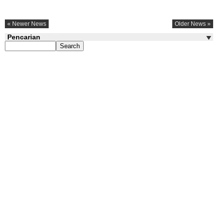
« Newer News
Older News »
Pencarian