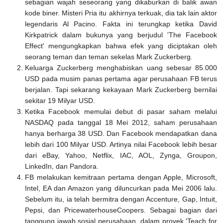
sebagian wajah seseorang yang dikaburkan di balik awan
kode biner. Misteri Pria itu akhirnya terkuak, dia tak lain aktor
legendaris Al Pacino. Fakta ini terungkap ketika David
Kirkpatrick dalam bukunya yang berjudul 'The Facebook
Effect' mengungkapkan bahwa efek yang diciptakan oleh
seorang teman dan teman sekelas Mark Zuckerberg.
Keluarga Zuckerberg menghabiskan uang sebesar 85.000
USD pada musim panas pertama agar perusahaan FB terus
berjalan. Tapi sekarang kekayaan Mark Zuckerberg bernilai
sekitar 19 Milyar USD.
Ketika Facebook memulai debut di pasar saham melalui
NASDAQ pada tanggal 18 Mei 2012, saham perusahaan
hanya berharga 38 USD. Dan Facebook mendapatkan dana
lebih dari 100 Milyar USD. Artinya nilai Facebook lebih besar
dari eBay, Yahoo, Netflix, IAC, AOL, Zynga, Groupon,
LinkedIn, dan Pandora.
FB melakukan kemitraan pertama dengan Apple, Microsoft,
Intel, EA dan Amazon yang diluncurkan pada Mei 2006 lalu.
Sebelum itu, ia telah bermitra dengan Accenture, Gap, Intuit,
Pepsi, dan PricewaterhouseCoopers. Sebagai bagian dari
tanggung jawab sosial perusahaan, dalam proyek 'Teach for