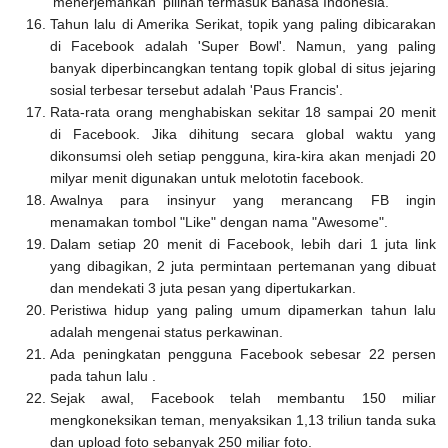
'menerjemahkan' pilihan termasuk Bahasa Indonesia.
Tahun lalu di Amerika Serikat, topik yang paling dibicarakan
di Facebook adalah 'Super Bowl'. Namun, yang paling
banyak diperbincangkan tentang topik global di situs jejaring
sosial terbesar tersebut adalah 'Paus Francis'.
Rata-rata orang menghabiskan sekitar 18 sampai 20 menit
di Facebook. Jika dihitung secara global waktu yang
dikonsumsi oleh setiap pengguna, kira-kira akan menjadi 20
milyar menit digunakan untuk melototin facebook.
Awalnya para insinyur yang merancang FB ingin
menamakan tombol "Like" dengan nama "Awesome".
Dalam setiap 20 menit di Facebook, lebih dari 1 juta link
yang dibagikan, 2 juta permintaan pertemanan yang dibuat
dan mendekati 3 juta pesan yang dipertukarkan.
Peristiwa hidup yang paling umum dipamerkan tahun lalu
adalah mengenai status perkawinan.
Ada peningkatan pengguna Facebook sebesar 22 persen
pada tahun lalu .
Sejak awal, Facebook telah membantu 150 miliar
mengkoneksikan teman, menyaksikan 1,13 triliun tanda suka
dan upload foto sebanyak 250 miliar foto.