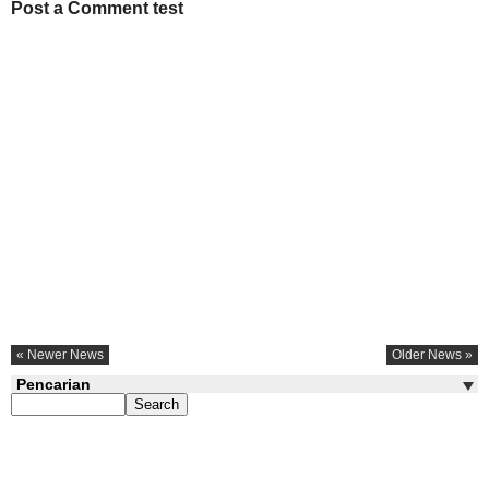
Post a Comment test
« Newer News
Older News »
Pencarian