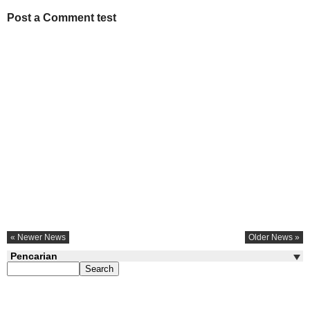
Post a Comment test
« Newer News
Older News »
Pencarian