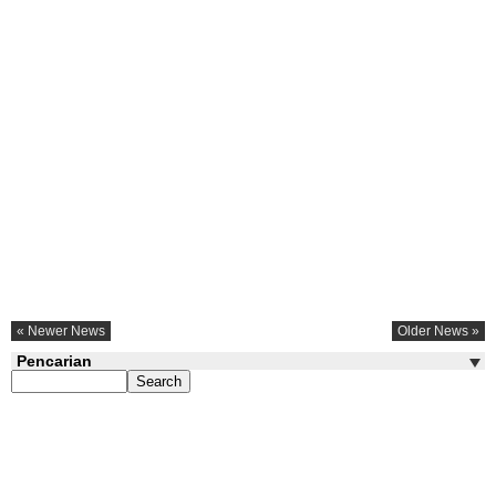
« Newer News
Older News »
Pencarian