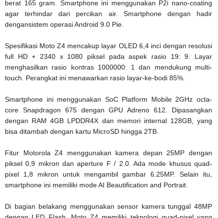
berat 165 gram. Smartphone ini menggunakan P2i nano-coating
agar terhindar dari percikan air. Smartphone dengan hadir
dengansistem operasi Android 9.0 Pie.
Spesifikasi Moto Z4 mencakup layar OLED 6,4 inci dengan resolusi
full HD + 2340 x 1080 piksel pada aspek rasio 19: 9. Layar
menghasilkan rasio kontras 1000000: 1 dan mendukung multi-
touch. Perangkat ini menawarkan rasio layar-ke-bodi 85%.
Smartphone ini menggunakan SoC Platform Mobile 2GHz octa-
core Snapdragon 675 dengan GPU Adreno 612. Dipasangkan
dengan RAM 4GB LPDDR4X dan memori internal 128GB, yang
bisa ditambah dengan kartu MicroSD hingga 2TB.
Fitur Motorola Z4 menggunakan kamera depan 25MP dengan
piksel 0,9 mikron dan aperture F / 2.0. Ada mode khusus quad-
pixel 1,8 mikron untuk mengambil gambar 6.25MP. Selain itu,
smartphone ini memiliki mode AI Beautification and Portrait.
Di bagian belakang menggunakan sensor kamera tunggal 48MP
dengan LED Flash. Moto Z4 memiliki teknologi quad-pixel yang