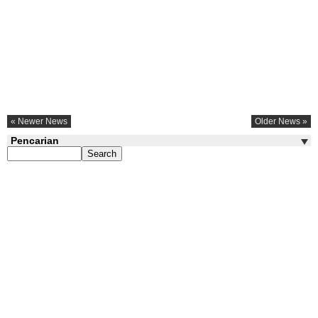
« Newer News
Older News »
Pencarian