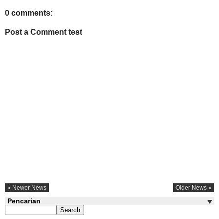
0 comments:
Post a Comment test
« Newer News
Older News »
Pencarian