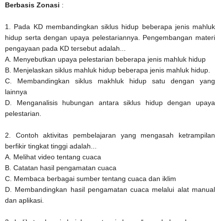
Berbasis Zonasi
:
1. Pada KD membandingkan siklus hidup beberapa jenis mahluk
hidup serta dengan upaya pelestariannya. Pengembangan materi
pengayaan pada KD tersebut adalah...
A. Menyebutkan upaya pelestarian beberapa jenis mahluk hidup
B. Menjelaskan siklus mahluk hidup beberapa jenis mahluk hidup.
C. Membandingkan siklus makhluk hidup satu dengan yang
lainnya
D. Menganalisis hubungan antara siklus hidup dengan upaya
pelestarian.
2. Contoh aktivitas pembelajaran yang mengasah ketrampilan
berfikir tingkat tinggi adalah...
A. Melihat video tentang cuaca
B. Catatan hasil pengamatan cuaca
C. Membaca berbagai sumber tentang cuaca dan iklim
D. Membandingkan hasil pengamatan cuaca melalui alat manual
dan aplikasi.