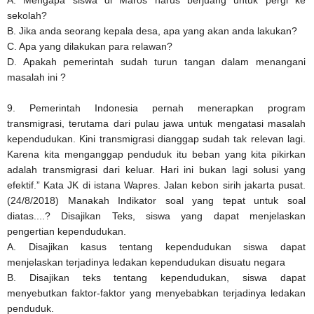
A. Mengapa siswa di Maros harus berjuang untuk pergi ke
sekolah?
B. Jika anda seorang kepala desa, apa yang akan anda lakukan?
C. Apa yang dilakukan para relawan?
D. Apakah pemerintah sudah turun tangan dalam menangani
masalah ini ?
9. Pemerintah Indonesia pernah menerapkan program
transmigrasi, terutama dari pulau jawa untuk mengatasi masalah
kependudukan. Kini transmigrasi dianggap sudah tak relevan lagi.
Karena kita menganggap penduduk itu beban yang kita pikirkan
adalah transmigrasi dari keluar. Hari ini bukan lagi solusi yang
efektif.” Kata JK di istana Wapres. Jalan kebon sirih jakarta pusat.
(24/8/2018) Manakah Indikator soal yang tepat untuk soal
diatas....? Disajikan Teks, siswa yang dapat menjelaskan
pengertian kependudukan.
A. Disajikan kasus tentang kependudukan siswa dapat
menjelaskan terjadinya ledakan kependudukan disuatu negara
B. Disajikan teks tentang kependudukan, siswa dapat
menyebutkan faktor-faktor yang menyebabkan terjadinya ledakan
penduduk.