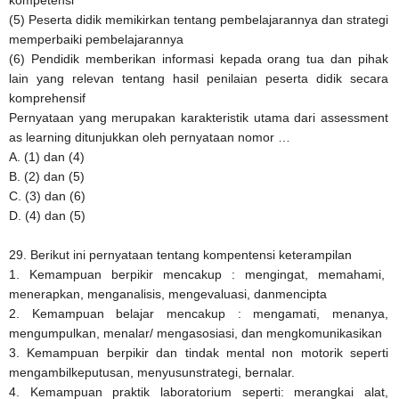
kompetensi
(5) Peserta didik memikirkan tentang pembelajarannya dan strategi
memperbaiki pembelajarannya
(6) Pendidik memberikan informasi kepada orang tua dan pihak
lain yang relevan tentang hasil penilaian peserta didik secara
komprehensif
Pernyataan yang merupakan karakteristik utama dari assessment
as learning ditunjukkan oleh pernyataan nomor …
A. (1) dan (4)
B. (2) dan (5)
C. (3) dan (6)
D. (4) dan (5)
29. Berikut ini pernyataan tentang kompentensi keterampilan
1. Kemampuan berpikir mencakup : mengingat, memahami,
menerapkan, menganalisis, mengevaluasi, danmencipta
2. Kemampuan belajar mencakup : mengamati, menanya,
mengumpulkan, menalar/ mengasosiasi, dan mengkomunikasikan
3. Kemampuan berpikir dan tindak mental non motorik seperti
mengambilkeputusan, menyusunstrategi, bernalar.
4. Kemampuan praktik laboratorium seperti: merangkai alat,