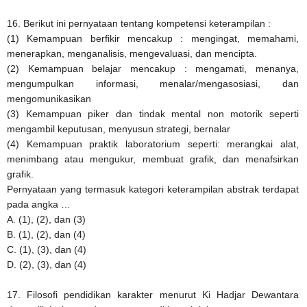
16. Berikut ini pernyataan tentang kompetensi keterampilan :
(1) Kemampuan berfikir mencakup : mengingat, memahami,
menerapkan, menganalisis, mengevaluasi, dan mencipta.
(2) Kemampuan belajar mencakup : mengamati, menanya,
mengumpulkan informasi, menalar/mengasosiasi, dan
mengomunikasikan
(3) Kemampuan piker dan tindak mental non motorik seperti
mengambil keputusan, menyusun strategi, bernalar
(4) Kemampuan praktik laboratorium seperti: merangkai alat,
menimbang atau mengukur, membuat grafik, dan menafsirkan
grafik.
Pernyataan yang termasuk kategori keterampilan abstrak terdapat
pada angka …
A. (1), (2), dan (3)
B. (1), (2), dan (4)
C. (1), (3), dan (4)
D. (2), (3), dan (4)
17. Filosofi pendidikan karakter menurut Ki Hadjar Dewantara