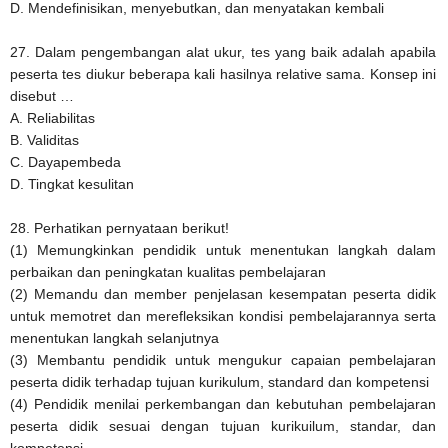
D. Mendefinisikan, menyebutkan, dan menyatakan kembali
27. Dalam pengembangan alat ukur, tes yang baik adalah apabila
peserta tes diukur beberapa kali hasilnya relative sama. Konsep ini
disebut …
A. Reliabilitas
B. Validitas
C. Dayapembeda
D. Tingkat kesulitan
28. Perhatikan pernyataan berikut!
(1) Memungkinkan pendidik untuk menentukan langkah dalam
perbaikan dan peningkatan kualitas pembelajaran
(2) Memandu dan member penjelasan kesempatan peserta didik
untuk memotret dan merefleksikan kondisi pembelajarannya serta
menentukan langkah selanjutnya
(3) Membantu pendidik untuk mengukur capaian pembelajaran
peserta didik terhadap tujuan kurikulum, standard dan kompetensi
(4) Pendidik menilai perkembangan dan kebutuhan pembelajaran
peserta didik sesuai dengan tujuan kurikuilum, standar, dan