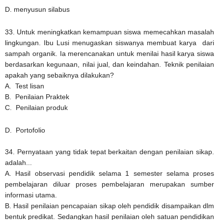
D. menyusun silabus
33. Untuk meningkatkan kemampuan siswa memecahkan masalah
lingkungan. Ibu Lusi menugaskan siswanya membuat karya dari
sampah organik. Ia merencanakan untuk menilai hasil karya siswa
berdasarkan kegunaan, nilai jual, dan keindahan. Teknik penilaian
apakah yang sebaiknya dilakukan?
A. Test lisan
B. Penilaian Praktek
C. Penilaian produk
D. Portofolio
34. Pernyataan yang tidak tepat berkaitan dengan penilaian sikap.
adalah...
A. Hasil observasi pendidik selama 1 semester selama proses
pembelajaran diluar proses pembelajaran merupakan sumber
informasi utama.
B. Hasil penilaian pencapaian sikap oleh pendidik disampaikan dlm
bentuk predikat. Sedangkan hasil penilaian oleh satuan pendidikan