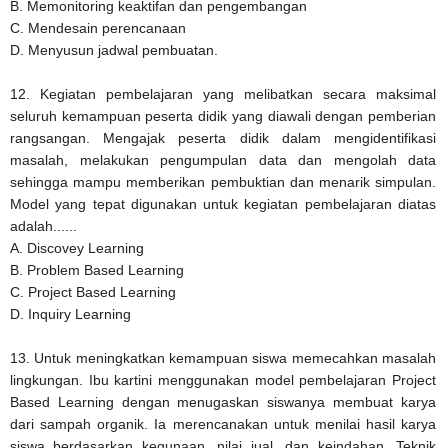
B. Memonitoring keaktifan dan pengembangan
C. Mendesain perencanaan
D. Menyusun jadwal pembuatan.
12. Kegiatan pembelajaran yang melibatkan secara maksimal
seluruh kemampuan peserta didik yang diawali dengan pemberian
rangsangan. Mengajak peserta didik dalam mengidentifikasi
masalah, melakukan pengumpulan data dan mengolah data
sehingga mampu memberikan pembuktian dan menarik simpulan.
Model yang tepat digunakan untuk kegiatan pembelajaran diatas
adalah......
A. Discovey Learning
B. Problem Based Learning
C. Project Based Learning
D. Inquiry Learning
13. Untuk meningkatkan kemampuan siswa memecahkan masalah
lingkungan. Ibu kartini menggunakan model pembelajaran Project
Based Learning dengan menugaskan siswanya membuat karya
dari sampah organik. Ia merencanakan untuk menilai hasil karya
siswa berdasarkan kegunaan, nilai jual, dan keindahan. Teknik