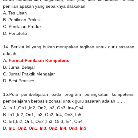
penilian apakah yang sebaiknya dilakukan
A. Tes Lisan
B. Penilaian Praktik
C. Penilaian Produk
D. Portofolio
14. Berikut ini yang bukan merupakan tagihan untuk guru sasaran
adalah....
A. Format Penilaian Kompetensi
B. Jurnal Belajar
C. Jurnal Praktik Mengajar
D. Best Practice
15.Pola pembelajaran pada program peningkatan kompetensi
pembelajaran berbasis zonasi untuk guru sasaran adalah ……
A. In 1 ,On1 ,In2, On2, In3, On3, In4,On4
B. In1 ,In2, On1, In3, On2, In4, On3, In5
C. In1,In2, On1, On2 ,In3, On3, In4, On4
D. In1 ,On2, On1, In3, On2, In4, On3, In5