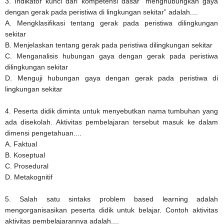
3. Indikator kunci dari kompetensi dasar “menghubungkan gaya
dengan gerak pada peristiwa di lingkungan sekitar” adalah....
A. Mengklasifikasi tentang gerak pada peristiwa dilingkungan
sekitar
B. Menjelaskan tentang gerak pada peristiwa dilingkungan sekitar
C. Menganalisis hubungan gaya dengan gerak pada peristiwa
dilingkungan sekitar
D. Menguji hubungan gaya dengan gerak pada peristiwa di
lingkungan sekitar
4. Peserta didik diminta untuk menyebutkan nama tumbuhan yang
ada disekolah. Aktivitas pembelajaran tersebut masuk ke dalam
dimensi pengetahuan....
A. Faktual
B. Koseptual
C. Prosedural
D. Metakognitif
5. Salah satu sintaks problem based learning adalah
mengorganisasikan peserta didik untuk belajar. Contoh aktivitas
aktivitas pembelajarannya adalah....