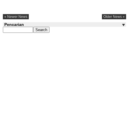
« Newer News
Older News »
Pencarian