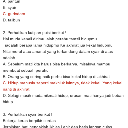
A. pantun
B. syair
C. gurindam
D. talibun
2. Perhatikan kutipan puisi berikut !
Hai muda kenali dirimu Ialah perahu tamsil hidupmu
Tiadalah berapa lama hidupmu Ke akhirat jua kekal hidupmu
Nilai moral atau amanat yang terkandung dalam syair di atas
adalah …
A. Sebelum mati kita harus bisa berkarya, misalnya mampu
membuat sebuah perahu
B. Orang yang sering naik perhu bisa kekal hidup di akhirat
C. Hidup manusia seperti makhluk lainnya, tidak kekal. Yang kekal
nanti di akhirat
D. Selagi masih muda nikmati hidup, urusan mati hanya jadi beban
hidup
3. Perhatikan syair berikut !
Bekerja keras berpikir cerdas
Jernihkan hati hendaklah ikhlas Lahir dan batin jangan culas