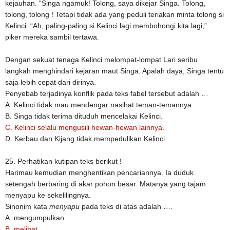
kejauhan. “Singa ngamuk! Tolong, saya dikejar Singa. Tolong,
tolong, tolong ! Tetapi tidak ada yang peduli teriakan minta tolong si
Kelinci. “Ah, paling-paling si Kelinci lagi membohongi kita lagi,”
piker mereka sambil tertawa.
Dengan sekuat tenaga Kelinci melompat-lompat Lari seribu
langkah menghindari kejaran maut Singa. Apalah daya, Singa tentu
saja lebih cepat dari dirinya.
Penyebab terjadinya konflik pada teks fabel tersebut adalah …
A. Kelinci tidak mau mendengar nasihat teman-temannya.
B. Singa tidak terima dituduh mencelakai Kelinci.
C. Kelinci selalu mengusili hewan-hewan lainnya.
D. Kerbau dan Kijang tidak mempedulikan Kelinci
25. Perhatikan kutipan teks berikut !
Harimau kemudian menghentikan pencariannya. Ia duduk
setengah berbaring di akar pohon besar. Matanya yang tajam
menyapu ke sekelilingnya.
Sinonim kata
menyapu
pada teks di atas adalah ….
A. mengumpulkan
B. melihat