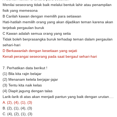
Menilai seseorang tidak baik melalui bentuk lahir atau penampilan
fisik yang memesona
B
Carilah kawan dengan memilih para setiawan
Hati-hatilah memilih orang yang akan dijadikan teman karena akan
terjebak pergaulan buruk
C
Kawan adalah semua orang yang setia
Tidak boleh berprasangka buruk terhadap teman dalam pergaulan
sehari-hari
D
Berkawanlah dengan kesetiaan yang sejati
Kenali perangai seseorang pada saat bergaul sehari-hari
7. Perhatikan data berikut !
(1) Bila kita rajin belajar
(2) Menanam ketela berjajar-jajar
(3) Tentu kita naik kelas
(4) Diapit jagung dengan talas
Larik-larik di atas akan menjadi pantun yang baik dengan urutan….
A. (2), (4), (1), (3)
B. (2), (1), (4), (3)
C. (4), (2), (1), (3)