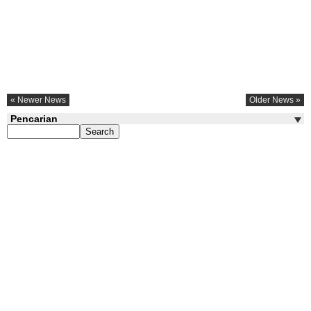
« Newer News
Older News »
Pencarian