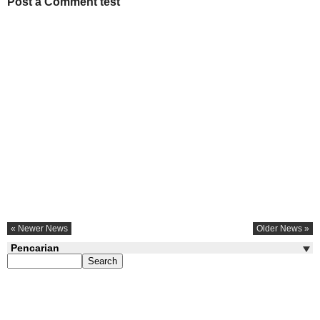
Post a Comment test
« Newer News
Older News »
Pencarian