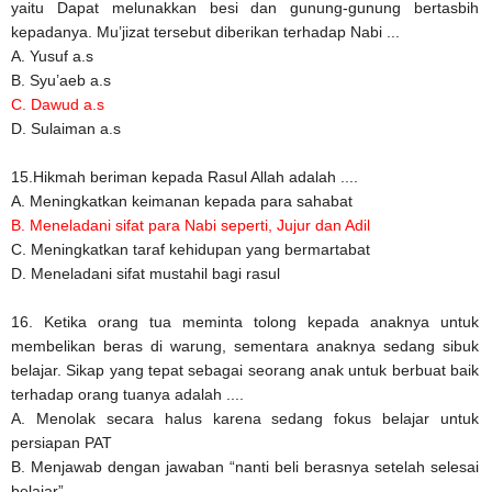
yaitu Dapat melunakkan besi dan gunung-gunung bertasbih
kepadanya. Mu’jizat tersebut diberikan terhadap Nabi ...
A. Yusuf a.s
B. Syu’aeb a.s
C. Dawud a.s
D. Sulaiman a.s
15.Hikmah beriman kepada Rasul Allah adalah ....
A. Meningkatkan keimanan kepada para sahabat
B. Meneladani sifat para Nabi seperti, Jujur dan Adil
C. Meningkatkan taraf kehidupan yang bermartabat
D. Meneladani sifat mustahil bagi rasul
16. Ketika orang tua meminta tolong kepada anaknya untuk
membelikan beras di warung, sementara anaknya sedang sibuk
belajar. Sikap yang tepat sebagai seorang anak untuk berbuat baik
terhadap orang tuanya adalah ....
A. Menolak secara halus karena sedang fokus belajar untuk
persiapan PAT
B. Menjawab dengan jawaban “nanti beli berasnya setelah selesai
belajar”