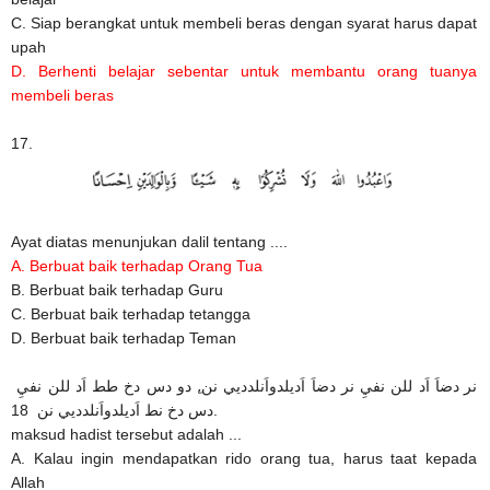
C. Siap berangkat untuk membeli beras dengan syarat harus dapat
upah
D. Berhenti belajar sebentar untuk membantu orang tuanya
membeli beras
17.
Ayat diatas menunjukan dalil tentang ....
A. Berbuat baik terhadap Orang Tua
B. Berbuat baik terhadap Guru
C. Berbuat baik terhadap tetangga
D. Berbuat baik terhadap Teman
نر دضاَ اَد للن نفيِ نر دضاَ اَديلدواَنلدديي نن,ِ دو دس دخ طط اَد للن نفيِ
دس دخ نط اَديلدواَنلدديي نن 18.
maksud hadist tersebut adalah ...
A. Kalau ingin mendapatkan rido orang tua, harus taat kepada
Allah