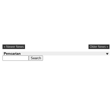
« Newer News
Older News »
Pencarian