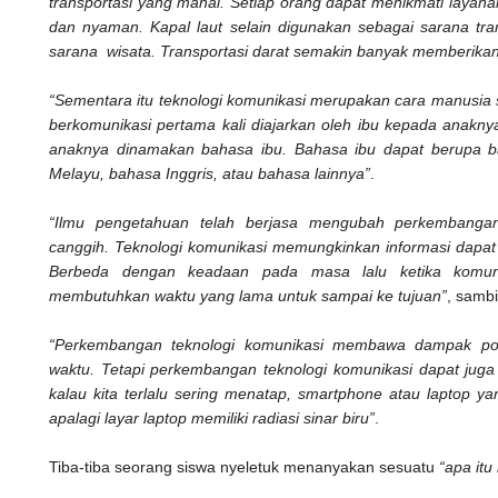
transportasi yang mahal. Setiap orang dapat menikmati layana
dan nyaman. Kapal laut selain digunakan sebagai sarana tran
sarana wisata. Transportasi darat semakin banyak memberikan a
“Sementara itu teknologi komunikasi merupakan cara manusia s
berkomunikasi pertama kali diajarkan oleh ibu kepada anakn
anaknya dinamakan bahasa ibu. Bahasa ibu dapat berupa b
Melayu, bahasa Inggris, atau bahasa lainnya”
.
“Ilmu pengetahuan telah berjasa mengubah perkembangan
canggih. Teknologi komunikasi memungkinkan informasi dapat
Berbeda dengan keadaan pada masa lalu ketika komun
membutuhkan waktu yang lama untuk sampai ke tujuan”
, samb
“Perkembangan teknologi komunikasi membawa dampak posi
waktu. Tetapi perkembangan teknologi komunikasi dapat jug
kalau kita terlalu sering menatap, smartphone atau laptop 
apalagi layar laptop memiliki radiasi sinar biru”
.
Tiba-tiba seorang siswa nyeletuk menanyakan sesuatu
“apa itu