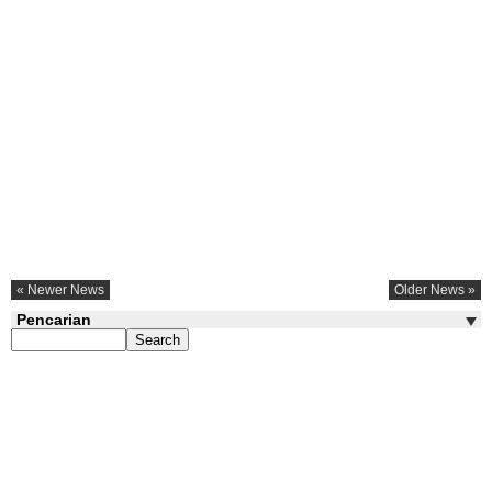
« Newer News
Older News »
Pencarian