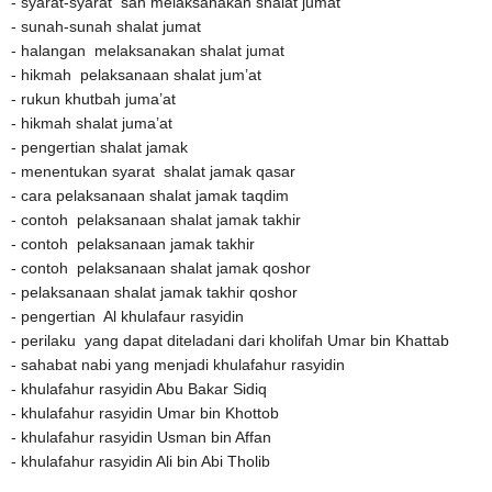
- syarat-syarat sah melaksanakan shalat jumat
- sunah-sunah shalat jumat
- halangan melaksanakan shalat jumat
- hikmah pelaksanaan shalat jum’at
- rukun khutbah juma’at
- hikmah shalat juma’at
- pengertian shalat jamak
- menentukan syarat shalat jamak qasar
- cara pelaksanaan shalat jamak taqdim
- contoh pelaksanaan shalat jamak takhir
- contoh pelaksanaan jamak takhir
- contoh pelaksanaan shalat jamak qoshor
- pelaksanaan shalat jamak takhir qoshor
- pengertian Al khulafaur rasyidin
- perilaku yang dapat diteladani dari kholifah Umar bin Khattab
- sahabat nabi yang menjadi khulafahur rasyidin
- khulafahur rasyidin Abu Bakar Sidiq
- khulafahur rasyidin Umar bin Khottob
- khulafahur rasyidin Usman bin Affan
- khulafahur rasyidin Ali bin Abi Tholib