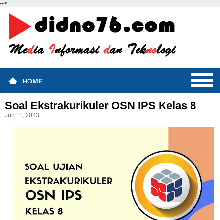
-->
HOME
Soal Ekstrakurikuler OSN IPS Kelas 8
Jun 11, 2023