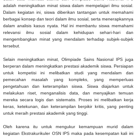
adalah meningkatkan minat siswa dalam mempelajari ilmu sosial.
Dalam kegiatan ini, siswa diberikan tantangan untuk memahami
berbagai konsep dan teori dalam ilmu sosial, serta menerapkannya
dalam analisis kasus nyata. Hal ini membantu siswa memahami
relevansi ilmu sosial dalam kehidupan sehari-hari dan
mengembangkan minat yang mendalam terhadap subjek-subjek
tersebut.
Selain meningkatkan minat, Olimpiade Sains Nasional IPS juga
berperan dalam meningkatkan prestasi akademik siswa. Persiapan
untuk kompetisi ini melibatkan studi yang mendalam dan
pemecahan masalah yang kompleks, yang memperluas
pengetahuan dan keterampilan siswa. Siswa diajarkan untuk
melakukan riset, menganalisis data, dan menyajikan temuan
mereka secara logis dan sistematis. Proses ini melibatkan kerja
keras, ketekunan, dan keterampilan berpikir kritis, yang penting
untuk meraih prestasi akademik yang tinggi.
Oleh karena itu untuk mengukur kemampuan murid dalam
kegiatan Ekstrakurikuler OSN IPS maka pada kesempatan kali ini