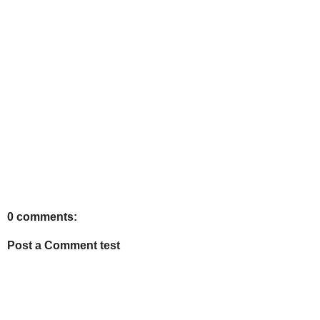
0 comments:
Post a Comment test