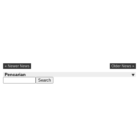
« Newer News
Older News »
Pencarian