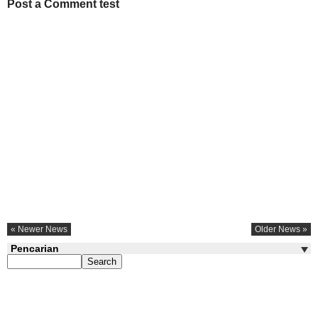
Post a Comment test
« Newer News
Older News »
Pencarian