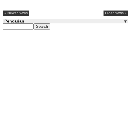
« Newer News
Older News »
Pencarian