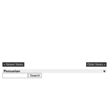
« Newer News
Older News »
Pencarian