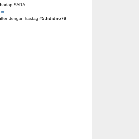
erhadap SARA.
com
witter dengan hastag
#5thdidno76