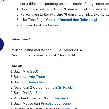
serta tidak mengandung unsur pelecehan/penghinaan t
Cantumkan satu kata Didno76 dan hiperlink ke
didno76.
Follow akun twitter
@didno76
dan share link artikel ke t
Like Fans Page
Media Informasi dan Teknologi
Kirim artikel Anda
ke sini
Ketentuan
:
Periode lomba dari tanggal 1 – 31 Maret 2014
Pengumuman lomba Tanggal 7 April 2014
Hadiah
:
1 Buah Mito S500
5 Buku dari
Ade Truna
4 Buku dari
Indari Mastuti
2 Novel dan 2 Cerpen dari
Evi Sri Rejeki
2 Buku Dari
Ani Berta
2 Voucher Pulsa dari
Nia K. Haryanto
1 Buah Mouse dari
Prasetio Budi Guno
1 Produk Perawatan Tubuh dari
Hardy Julia