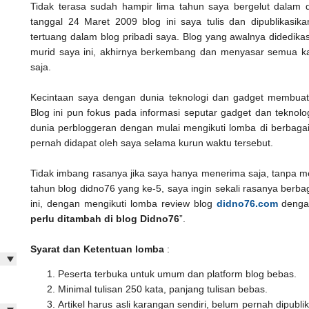
Tidak terasa sudah hampir lima tahun saya bergelut dalam 
tanggal 24 Maret 2009 blog ini saya tulis dan dipublikas
tertuang dalam blog pribadi saya. Blog yang awalnya didedika
murid saya ini, akhirnya berkembang dan menyasar semua kal
saja.
Kecintaan saya dengan dunia teknologi dan gadget membuat b
Blog ini pun fokus pada informasi seputar gadget dan teknolog
dunia perbloggeran dengan mulai mengikuti lomba di berbaga
pernah didapat oleh saya selama kurun waktu tersebut.
Tidak imbang rasanya jika saya hanya menerima saja, tanpa m
tahun blog didno76 yang ke-5, saya ingin sekali rasanya berb
ini, dengan mengikuti lomba review blog
didno76.com
denga
perlu ditambah di blog Didno76
”.
Syarat dan Ketentuan lomba
:
Peserta terbuka untuk umum dan platform blog bebas.
Minimal tulisan 250 kata, panjang tulisan bebas.
Artikel harus asli karangan sendiri, belum pernah dipubli