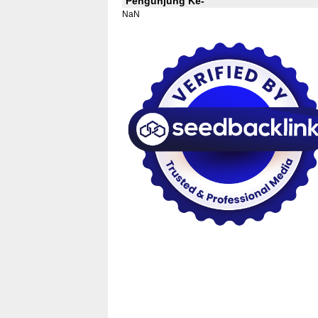
Pengunjung Ke-
NaN