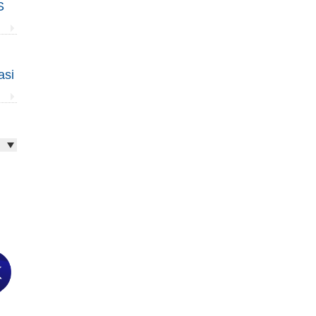
S
asi