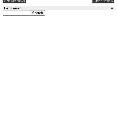
« Newer News
Older News »
Pencarian