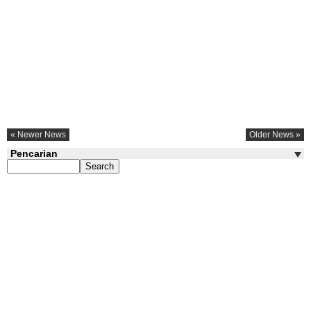
« Newer News
Older News »
Pencarian