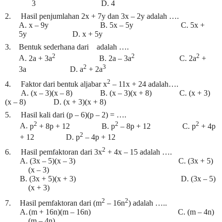
3 D. 4
2. Hasil penjumlahan 2x + 7y dan 3x – 2y adalah ….
A
. x – 9y B. 5x – 5y C. 5x +
5y D. x + 5y
3. Bentuk sederhana dari
adalah ….
2
2
2
A
. 2a + 3a
B. 2a – 3a
C. 2a
+
2
3
3a D. a
+ 2a
2
4. Faktor dari bentuk aljabar x
– 11x + 24 adalah….
A
. (x – 3)(x – 8) B. (x – 3)(x + 8) C. (x + 3)
(x – 8) D. (x + 3)(x + 8)
5. Hasil kali dari (p – 6)(p – 2) = ….
2
2
2
A
.
p
+ 8p + 12 B. p
– 8p + 12 C. p
+ 4p
2
+ 12 D. p
– 4p + 12
2
6. Hasil pemfaktoran dari 3x
+ 4x – 15 adalah ….
A
.
(3x – 5)(x – 3)
C. (3x + 5)
(x – 3)
B.
(3x + 5)(x + 3)
D. (3x – 5)
(x + 3)
2
2
7.
Hasil pemfaktoran dari (m
– 16n
) adalah …..
A.
(m + 16n)(m – 16n)
C. (m – 4n)
(m – 4n)