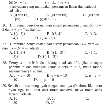
(ii) 5y = 4y – 7 (iv) 2x – 3y = 9
Pernyataan yang merupakan persamaan linear dua variabel
adalah ….
A.
(i) dan (ii) B. (ii) dan (iii) C. (iii) dan
(iv) D. (i) dan (iv)
26. Himpunan penyelesaian dari sistem persamaan linear 2x – y =
2 dan x + y = 7 adalah ….
A.
{(4, 3)} B. {(3, 4)} C. {(–3, –
4)} D. {(–4, –3)}
27. Himpunan penyelesaian dari sistem persamaan 5x – 3y = –4
dan 3x – 2y = –3 adalah ….
A.
{(1, 3)} B. {(1, –3)} C. {(–1,
3)} D. {(–1, –3)}
28.
Pernyataan “selisih dua bilangan adalah 10”, jika bilangan
pertama p dan bilangan kedua q serta p > q
, maka model
matematikanya adalah ….
A.
q = p + 10 B. p + q = 10 C. p – q =
10 D. q – p = 10
29. Selisih umur seorang ayah dengan anaknya 40 tahun. Jika umur
ayah tiga kali lipat dari umur anaknya maka umur anak
tersebut adalah ….
A.
10 B. 15 C.
20 D. 25