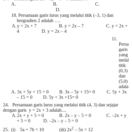
A.
B.
C.
D.
18.
Persamaan garis lurus yang melalui titik (–3, 1) dan
bergradien 2 adalah ….
A.
y = 2x + 7 B. y = 2x – 7 C. y = 2x +
4 D. y = 2x – 4
11.
Persam
garis
yang
melalu
titik
(0,3)
dan
(5,0)
adala
A.
3x + 5y + 15 = 0 B. 3x – 5y + 15= 0 C. 5y + 3x
– 15 = 0 D. 5y + 3x +15= 0
24. Persamaan garis lurus yang melalui titik (4, 3) dan sejajar
dengan garis y = 2x + 3 adalah....
A.
2x + y + 5 = 0 B. 2x – y – 5 = 0 C. –2x + y
+ 5 = 0 D. –2x – y – 5 = 0
2
25. (i) 5a + 7b = 10 (iii) 2x
– 5x = 12