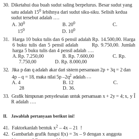
30.
Diketahui dua buah sudut saling berpelurus. Besar sudut yang
0
satu adalah 15
lebihnya dari sudut siku-siku. Selisih kedua
sudut tersebut adalah .…
0
0
A.
30
B. 20
C.
0
0
15
D. 10
31.
Harga 10 buku tulis dan 6 pensil adalah Rp. 14.500,00. Harga
6 buku tulis dan 5 pensil adalah
Rp. 9.750,00. Jumlah
harga 5 buku tulis dan 4 pensil adalah ….
A.
Rp. 7.250,00 B. Rp. 7.600,00 C. Rp.
7.750,00 D. Rp. 8.000,00
32.
Jika p dan q adalah akar dari sistem persamaan 2p + 3q = 2 dan
2
4p – q = 18, maka nilai 5p –2q
adalah
…
.
A.
4 B. 12 C.
28 D. 36.
33.
Grafik himpunan penyelesaian untuk persamaan x + 2y = 4;
x, y
Î
R adalah ….
II. Jawablah pertanyaan berikut ini!
2
41. Faktorkanlah bentuk x
– 4x – 21 !
42. Gambarlah grafik fungsi f(x) = 3x – 9 dengan x anggota