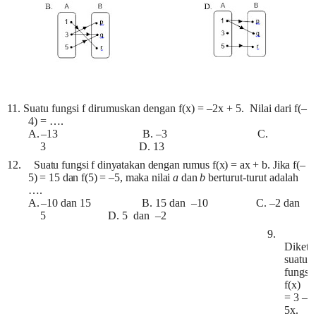
11. Suatu fungsi f dirumuskan dengan f(x) = –2x + 5. Nilai dari f(–
4) = ….
A.
–13 B. –3 C.
3 D. 13
12.
Suatu fungsi f dinyatakan dengan rumus f(x) = ax + b. Jika f(–
5) = 15 dan f(5) = –5, maka nilai
a
dan
b
berturut-turut adalah
….
A.
–10 dan 15 B. 15 dan –10 C. –2 dan
5 D. 5 dan –2
9.
Diketa
suatu
fungsi
f(x)
= 3 –
5x.