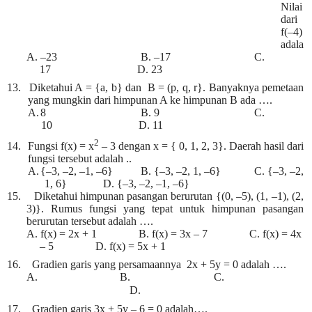
Nilai
dari
f(–4)
adala
A.
–23 B. –17 C.
17 D. 23
13.
Diketahui A = {a, b} dan B = (p, q, r}. Banyaknya pemetaan
yang mungkin dari himpunan A ke himpunan B ada ….
A.
8 B. 9 C.
10 D. 11
2
14.
Fungsi f(x) = x
– 3 dengan x = { 0, 1, 2, 3}. Daerah hasil dari
fungsi tersebut adalah ..
A.
{–3, –2, –1, –6} B. {–3, –2, 1, –6} C. {–3, –2,
1, 6} D. {–3, –2, –1, –6}
15.
Diketahui himpunan pasangan berurutan {(0, –5), (1, –1), (2,
3)}. Rumus fungsi yang tepat untuk himpunan pasangan
berurutan tersebut adalah ….
A.
f(x) = 2x + 1 B. f(x) = 3x – 7 C. f(x) = 4x
– 5 D. f(x) = 5x + 1
16.
Gradien garis yang persamaannya 2x + 5y = 0 adalah ….
A.
B.
C.
D.
17.
Gradien garis 3x + 5y – 6 = 0 adalah….