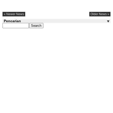
« Newer News
Older News »
Pencarian