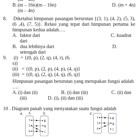
B.
(m – 16n)(m – 16n)
D. (m + 4n)
(m – 4n)
8.
Diketahui himpunan pasangan berurutan {(3, 1), (4, 2), (5, 3),
(6 ,4), (7, 5)}. Relasi yang tepat dari himpunan pertama ke
himpunan kedua adalah….
A.
faktor dari
C. kuadrat
dari
B.
dua lebihnya dari
D.
setengah dari
9.
(i) = {(0, p), (2, q), (4, r), (6,
s)}
(ii) = {(0, p), (2, p), (4, p), (4, q)}
(iii) = {(0, q), (2, q), (4, q), (6, q)}
Himpunan pasangan berurutan yang merupakan fungsi adalah
….
A.
(i) dan (ii) B. (i) dan (iii) C. (ii) dan
(iii) D. (i), (ii) dan (iii)
10 .
Diagram panah yang menyatakan suatu fungsi adalah