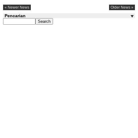
« Newer News
Older News »
Pencarian