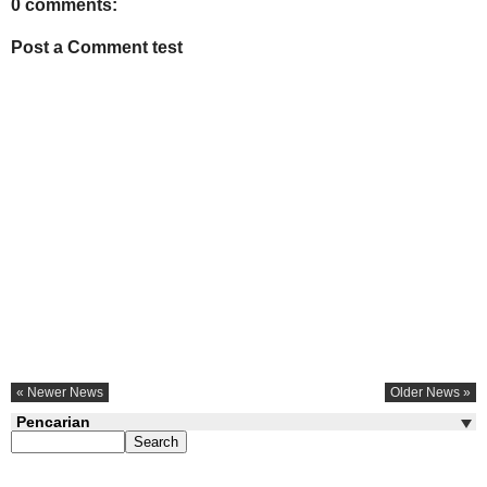
0 comments:
Post a Comment test
« Newer News
Older News »
Pencarian