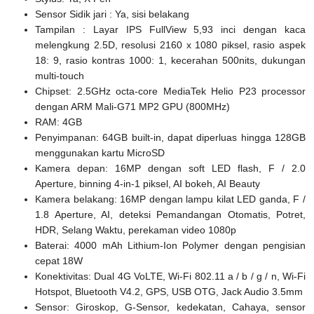
Sensor Sidik jari : Ya, sisi belakang
Tampilan : Layar IPS FullView 5,93 inci dengan kaca
melengkung 2.5D, resolusi 2160 x 1080 piksel, rasio aspek
18: 9, rasio kontras 1000: 1, kecerahan 500nits, dukungan
multi-touch
Chipset: 2.5GHz octa-core MediaTek Helio P23 processor
dengan ARM Mali-G71 MP2 GPU (800MHz)
RAM: 4GB
Penyimpanan: 64GB built-in, dapat diperluas hingga 128GB
menggunakan kartu MicroSD
Kamera depan: 16MP dengan soft LED flash, F / 2.0
Aperture, binning 4-in-1 piksel, AI bokeh, AI Beauty
Kamera belakang: 16MP dengan lampu kilat LED ganda, F /
1.8 Aperture, AI, deteksi Pemandangan Otomatis, Potret,
HDR, Selang Waktu, perekaman video 1080p
Baterai: 4000 mAh Lithium-Ion Polymer dengan pengisian
cepat 18W
Konektivitas: Dual 4G VoLTE, Wi-Fi 802.11 a / b / g / n, Wi-Fi
Hotspot, Bluetooth V4.2, GPS, USB OTG, Jack Audio 3.5mm
Sensor: Giroskop, G-Sensor, kedekatan, Cahaya, sensor