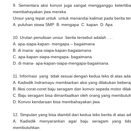
9. Sementara aksi konvoi juga sangat mengganggu ketertiba
membahayakan jiwa mereka
Unsur yang tepat untuk untuk menandai kalimat pada berita t
A. puluhan siswa SMP
B. mengapa
C. kapan
D. Apa
10. Urutan penulisan unsur berita tersebut adalah ….
A. apa-siapa-kapan- mengapa – bagaimana
B. di mana- apa-siapa-kapan-bagaiamana
C. apa-kapan-siapa-mengapa- bagaimana
D. di mana- apa-kapan-siapa-mengapa-bagaimana.
11. Informasi yang tidak sesuai dengan kedua teks di atas adal
A. Kadisdik Indramayu membiarkan aksi yang dilakukan bebera
B. Aksi corat-coret baju seragam dan konvoi sepeda motor dil
C. Baju seragam bisa dimanfaatkan oleh orang yang membutu
D. Konvoi kendaraan bisa membahayakan jiwa
12. Simpulan yang bisa diambil dari kedua teks berita di atas ada
A. Kadisdik menyarankan agar baju seragam yang tid
membutuhkan.