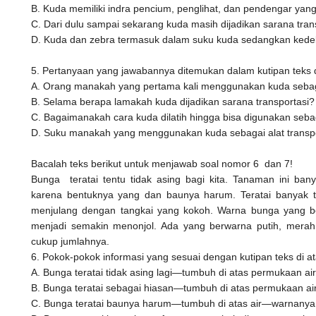
B. Kuda memiliki indra pencium, penglihat, dan pendengar yang
C. Dari dulu sampai sekarang kuda masih dijadikan sarana tra
D. Kuda dan zebra termasuk dalam suku kuda sedangkan kedel
5. Pertanyaan yang jawabannya ditemukan dalam kutipan teks di
A. Orang manakah yang pertama kali menggunakan kuda sebaga
B. Selama berapa lamakah kuda dijadikan sarana transportasi?
C. Bagaimanakah cara kuda dilatih hingga bisa digunakan sebag
D. Suku manakah yang menggunakan kuda sebagai alat transp
Bacalah teks berikut untuk menjawab soal nomor 6 dan 7!
Bunga teratai tentu tidak asing bagi kita. Tanaman ini ba
karena bentuknya yang dan baunya harum. Teratai banyak t
menjulang dengan tangkai yang kokoh. Warna bunga yang be
menjadi semakin menonjol. Ada yang berwarna putih, merah
cukup jumlahnya.
6. Pokok-pokok informasi yang sesuai dengan kutipan teks di 
A. Bunga teratai tidak asing lagi—tumbuh di atas permukaan a
B. Bunga teratai sebagai hiasan—tumbuh di atas permukaan a
C. Bunga teratai baunya harum—tumbuh di atas air—warnanya 