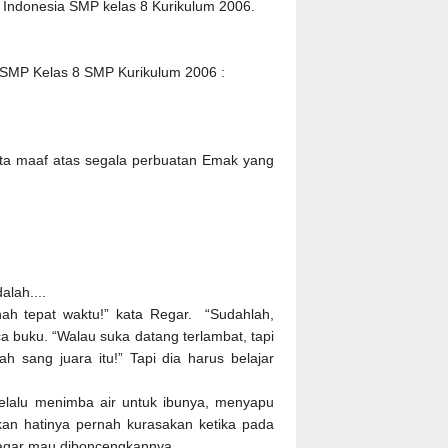
a Indonesia SMP kelas 8 Kurikulum 2006.
a SMP Kelas 8 SMP Kurikulum 2006 :
nta maaf atas segala perbuatan Emak yang
alah....
nah tepat waktu!” kata Regar. “Sudahlah,
a buku. “Walau suka datang terlambat, tapi
h sang juara itu!” Tapi dia harus belajar
 selalu menimba air untuk ibunya, menyapu
an hatinya pernah kurasakan ketika pada
 agar mau diboncengkannya.