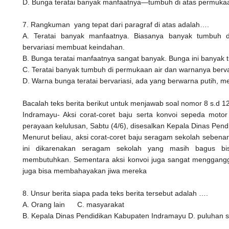
D. Bunga teratai banyak manfaatnya—tumbuh di atas permukaa
7. Rangkuman yang tepat dari paragraf di atas adalah….
A. Teratai banyak manfaatnya. Biasanya banyak tumbuh 
bervariasi membuat keindahan.
B. Bunga teratai manfaatnya sangat banyak. Bunga ini banyak 
C. Teratai banyak tumbuh di permukaan air dan warnanya berva
D. Warna bunga teratai bervariasi, ada yang berwarna putih, 
Bacalah teks berita berikut untuk menjawab soal nomor 8 s.d 12
Indramayu- Aksi corat-coret baju serta konvoi sepeda moto
perayaan kelulusan, Sabtu (4/6), disesalkan Kepala Dinas Pen
Menurut beliau, aksi corat-coret baju seragam sekolah sebena
ini dikarenakan seragam sekolah yang masih bagus bi
membutuhkan. Sementara aksi konvoi juga sangat mengganggu
juga bisa membahayakan jiwa mereka
8. Unsur berita siapa pada teks berita tersebut adalah ….
A. Orang lain
C. masyarakat
B. Kepala Dinas Pendidikan Kabupaten Indramayu
D. puluhan 