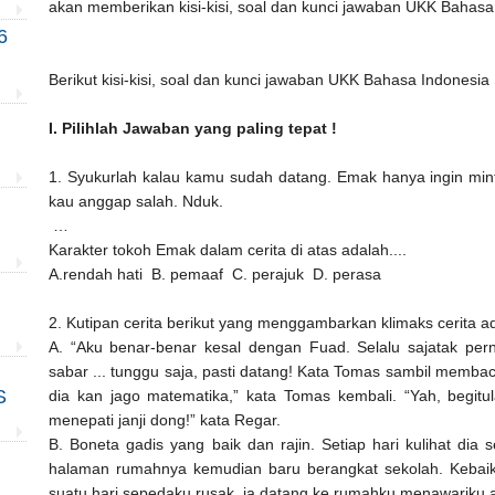
akan memberikan kisi-kisi, soal dan kunci jawaban UKK Bahas
6
Berikut kisi-kisi, soal dan kunci jawaban UKK Bahasa Indonesi
I. Pilihlah Jawaban yang paling tepat !
1. Syukurlah kalau kamu sudah datang. Emak hanya ingin mi
kau anggap salah. Nduk.
…
Karakter tokoh Emak dalam cerita di atas adalah....
A.rendah hati
B. pemaaf
C. perajuk
D. perasa
2. Kutipan cerita berikut yang menggambarkan klimaks cerita ad
A. “Aku benar-benar kesal dengan Fuad. Selalu sajatak per
sabar ... tunggu saja, pasti datang! Kata Tomas sambil membac
S
dia kan jago matematika,” kata Tomas kembali. “Yah, begitula
menepati janji dong!” kata Regar.
B. Boneta gadis yang baik dan rajin. Setiap hari kulihat dia
halaman rumahnya kemudian baru berangkat sekolah. Kebaik
suatu hari sepedaku rusak, ia datang ke rumahku menawariku