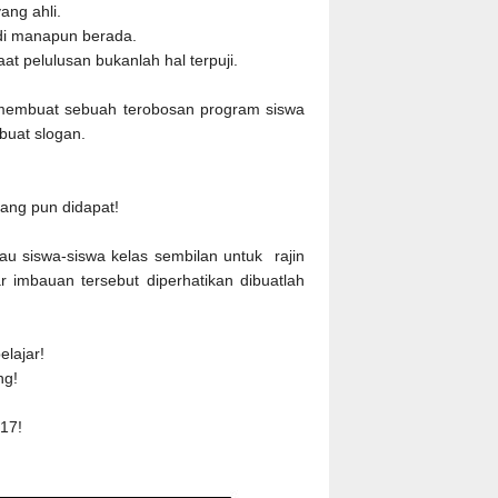
ang ahli.
di manapun berada.
at pelulusan bukanlah hal terpuji.
o membuat sebuah terobosan program siswa
buat slogan.
!
ang pun didapat!
au siswa-siswa kelas sembilan untuk rajin
r imbauan tersebut diperhatikan dibuatlah
elajar!
ng!
 17!