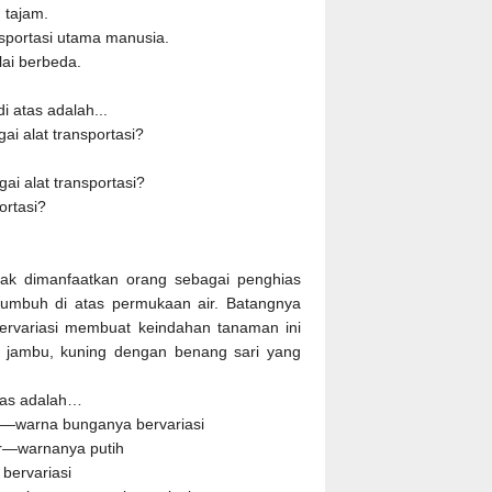
 tajam.
nsportasi utama manusia.
ai berbeda.
 atas adalah...
i alat transportasi?
ai alat transportasi?
ortasi?
nyak dimanfaatkan orang sebagai penghias
umbuh di atas permukaan air. Batangnya
rvariasi membuat keindahan tanaman ini
 jambu, kuning dengan benang sari yang
atas adalah…
ir—warna bunganya bervariasi
ir—warnanya putih
bervariasi