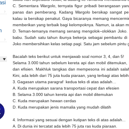
asi
C. Sementara Wargolo, ternyata figur pribadi berangasan ya
panas dan pemberang. Kadang Wargolo bersikap sangat pemb
kalau ia bersikap penakut. Gaya bicaranya memang mencermin
memberikan yang terbaik bagi kelompoknya. Namun, ia akan mu
m
D. Teman-temanya memang senang mengolok–olokkan Joko. 
babu. Sudah satu tahun ibunya bekerja sebagai pembantu di
Joko membersihkan kelas setiap pagi. Satu jam sebelum pintu 
Bacalah teks berikut untuk menjawab soal nomor 3, 4, dan 5!
Selama 3.000 tahun sebelum kereta api dan mobil ditemukan,
dan efisien. Makhluk tangkas dan mempesona ini adalah sala
Kini, ada lebih dari 75 juta kuda piaraan, yang terbagi atas leb
3. Gagasan utama paragraf kedua teks di atas adalah…
A. Kuda merupakan sarana transportasi cepat dan efesien
B. Selama 3.000 tahun kereta api dan mobil ditemukan
C. Kuda merupakan hewan cerdas
D. Kuda merupakan jenis mamalia yang mudah dilatih
4. Informasi yang sesuai dengan kutipan teks di atas adalah...
A. Di dunia ini tercatat ada lebih 75 juta ras kuda piaraan.