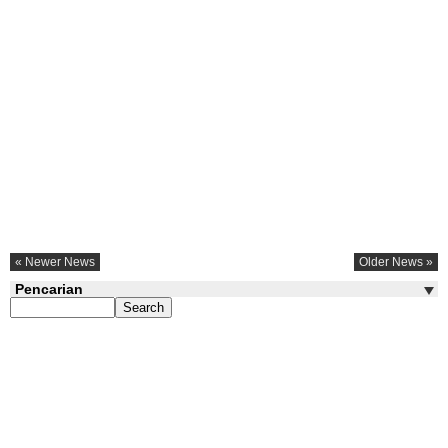
« Newer News
Older News »
Pencarian