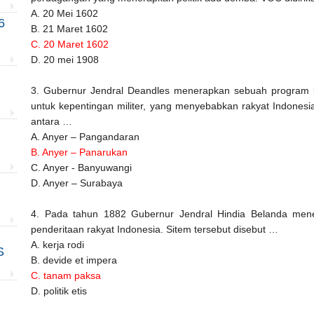
A. 20 Mei 1602
6
B. 21 Maret 1602
C. 20 Maret 1602
D. 20 mei 1908
3. Gubernur Jendral Deandles menerapkan sebuah program k
untuk kepentingan militer, yang menyebabkan rakyat Indones
antara …
A. Anyer – Pangandaran
B. Anyer – Panarukan
C. Anyer - Banyuwangi
D. Anyer – Surabaya
4. Pada tahun 1882 Gubernur Jendral Hindia Belanda me
penderitaan rakyat Indonesia. Sitem tersebut disebut …
A. kerja rodi
S
B. devide et impera
C. tanam paksa
D. politik etis