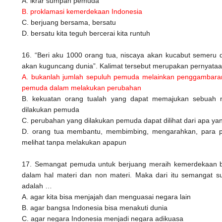
A. ikrar sumpah pemuda
B. proklamasi kemerdekaan Indonesia
C. berjuang bersama, bersatu
D. bersatu kita teguh bercerai kita runtuh
16. “Beri aku 1000 orang tua, niscaya akan kucabut semeru 
akan kuguncang dunia”. Kalimat tersebut merupakan pernyataa
A. bukanlah jumlah sepuluh pemuda melainkan penggambaran
pemuda dalam melakukan perubahan
B. kekuatan orang tualah yang dapat memajukan sebuah 
dilakukan pemuda
C. perubahan yang dilakukan pemuda dapat dilihat dari apa ya
D. orang tua membantu, membimbing, mengarahkan, para 
melihat tanpa melakukan apapun
17. Semangat pemuda untuk berjuang meraih kemerdekaan b
dalam hal materi dan non materi. Maka dari itu semangat s
adalah …
A. agar kita bisa menjajah dan menguasai negara lain
B. agar bangsa Indonesia bisa menakuti dunia
C. agar negara Indonesia menjadi negara adikuasa