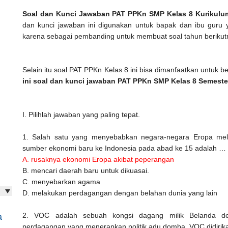
Soal dan Kunci Jawaban PAT PPKn SMP Kelas 8 Kurikulum
dan kunci jawaban ini digunakan untuk bapak dan ibu guru 
karena sebagai pembanding untuk membuat soal tahun beriku
Selain itu soal PAT PPKn Kelas 8 ini bisa dimanfaatkan untuk be
ini soal dan kunci jawaban PAT PPKn SMP Kelas 8 Semeste
I. Pilihlah jawaban yang paling tepat.
1. Salah satu yang
menyebabkan negara-negara Eropa mela
sumber ekonomi baru ke Indonesia pada abad ke 15 adalah …
A. rusaknya ekonomi Eropa akibat peperangan
B. mencari daerah baru untuk dikuasai.
C. menyebarkan agama
D. melakukan perdagangan dengan belahan dunia yang lain
2. VOC adalah sebuah kongsi dagang milik Belanda de
a
perdagangan yang menerapkan politik adu domba. VOC didirikan