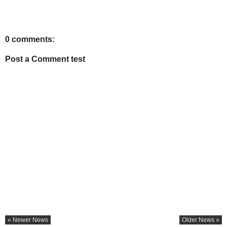
0 comments:
Post a Comment test
« Newer News
Older News »