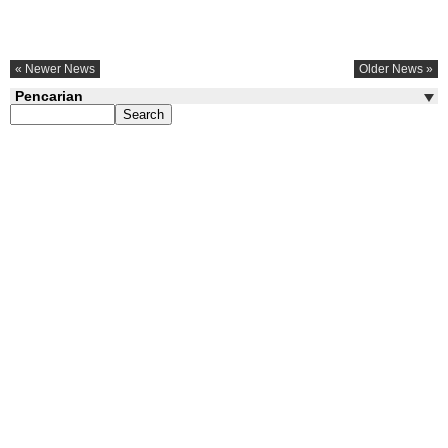
« Newer News
Older News »
Pencarian