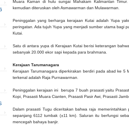
Muara Kaman di hulu sungai Mahakam Kalimantan Timur. 
kemudian diteruskan oleh Asmawarman dan Mulawarman.
6
Peninggalan yang berharga kerajaan Kutai adalah Yupa yakn
peringatan. Ada tujuh Yupa yang menjadi sumber utama bagi pa
Kutai.
Satu di antara yupa di Kerajaan Kutai berisi keterangan ba
sebanyak 20.000 ekor sapi kepada para brahmana.
Kerajaan Tarumanagara
Kerajaan Tarumanagara diperkirakan berdiri pada abad ke 5 
terkenal adalah Raja Purnawarman.
Peninggalan kerajaan ini berupa 7 buah prasasti yaitu Prasast
Kopi, Prasasti Muara Cianten, Prasasti Pasir Awi, Prasasti Jam
S
Dalam prasasti Tugu diceritakan bahwa raja memerintahkan 
sepanjang 6112 tumbak (±11 km). Saluran itu berfungsi sebag
mencegah bahaya banjir.