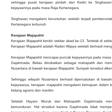
sehingga pusat kerajaan pindah dari Kediri ke Singhasar
kejayaannya pada masa Raja Kertanegara.
Singhasari mengalami keruntuhan setelah terjadi pemberon
Kertanegara terbunuh.
Kerajaan Majapahit
Kerajaan Majapahit berdiri sekitar abad ke-13. Terletak di sek
Kerajaan Majapahit adalah Raden Wijaya setelah berhasil men
Kerajaan Majapahit mencapai puncak kejayaannya pada masa
Gajahmada. Beliau dinobatkan sebagai mahapatih dan me
Nusantara di bawah kerajaan Majapahit. Sumpah tersebut dik
Sehingga wilayah Nusantara berhasil dipersatukan di bawa
kejayaanya, kerajaan majapahit mengalami kemajuan dalam b
bidang agraris dan maritim.
Setelah Hayam Wuruk dan Mahapatih Gajahmada menin
kemunduran. Hal tersebut karena Gajahmada tidak mempers