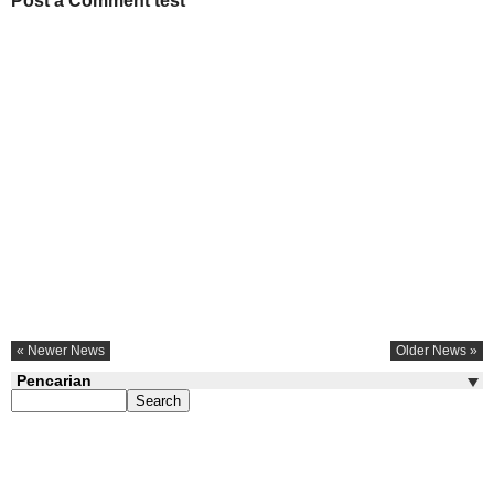
Post a Comment test
« Newer News
Older News »
Pencarian