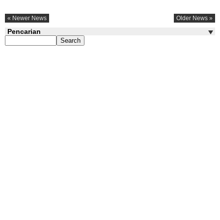
« Newer News
Older News »
Pencarian