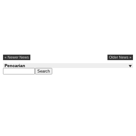
« Newer News
Older News »
Pencarian