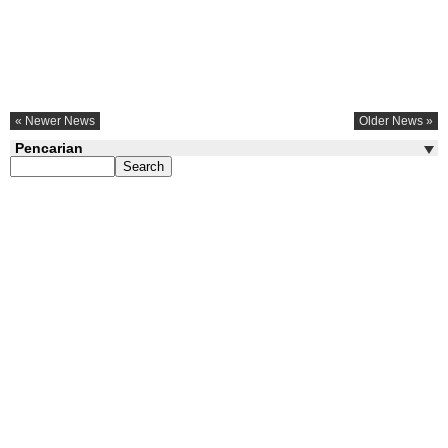
« Newer News
Older News »
Pencarian