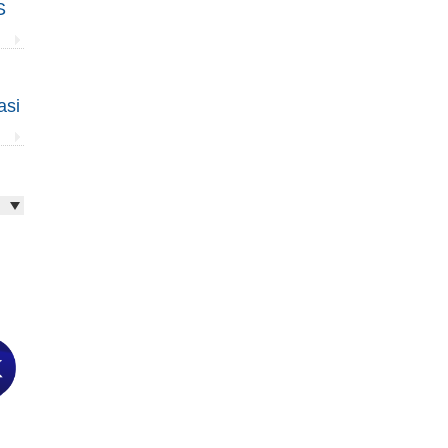
S
asi