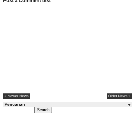
Post a Comment test
« Newer News
Older News »
Pencarian