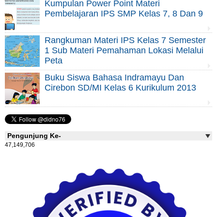
Kumpulan Power Point Materi
Pembelajaran IPS SMP Kelas 7, 8 Dan 9
Rangkuman Materi IPS Kelas 7 Semester
1 Sub Materi Pemahaman Lokasi Melalui
Peta
Buku Siswa Bahasa Indramayu Dan
Cirebon SD/MI Kelas 6 Kurikulum 2013
Pengunjung Ke-
47,149,706