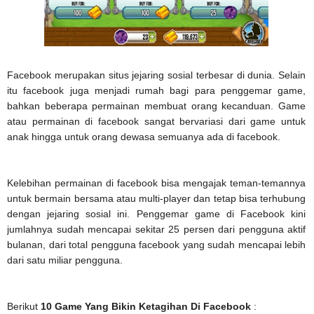
Facebook merupakan situs jejaring sosial terbesar di dunia. Selain
itu facebook juga menjadi rumah bagi para penggemar game,
bahkan beberapa permainan membuat orang kecanduan. Game
atau permainan di facebook sangat bervariasi dari game untuk
anak hingga untuk orang dewasa semuanya ada di facebook.
Kelebihan permainan di facebook bisa mengajak teman-temannya
untuk bermain bersama atau multi-player dan tetap bisa terhubung
dengan jejaring sosial ini. Penggemar game di Facebook kini
jumlahnya sudah mencapai sekitar 25 persen dari pengguna aktif
bulanan, dari total pengguna facebook yang sudah mencapai lebih
dari satu miliar pengguna.
Berikut
10 Game Yang Bikin Ketagihan Di Facebook
: