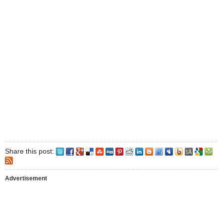
Share this post:
Advertisement