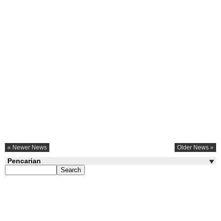
« Newer News
Older News »
Pencarian