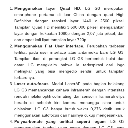
Menggunakan layar Quad HD
. LG G3 merupakan
smartphone pertama di luar China dengan quad High
Definition dengan resolusi layar 1440 x 2560 piksel.
Tampilan Quad HD memiliki 3.690.000 piksel, mengalahkan
layar dengan kekuatan 1080p dengan 2,07 juta piksel, dan
dan empat kali lipat tampilan layar 720p.
Menggunakan Flat User interface
. Perubahan terbesar
terlihat pada user interface atau antarmuka baru LG G3.
Tampilan ikon di perangkat LG G3 berbentuk bulat dan
datar. LG mengklaim bahwa ia terinspirasi dari logo
melingkar yang bisa mengedip sendiri untuk tampilan
terbarunya.
Laser auto-focus
. Modul LaserAF pada bagian belakang
LG G3 memancarkan cahaya inframerah dengan intensitas
rendah melalui optik collimating, dan sensor inframerah elips
berada di sebelah kiri kamera menunggu sinar untuk
dibiaskan. LG G3 hanya butuh waktu 0,276 detik untuk
menggunakan autofocus dan hasilnya cukup mengesankan.
Polycarbonate yang terlihat seperti logam
. LG G3
menggunakan tombol yang sama dengan LG G3 yang