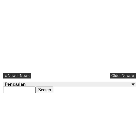
« Newer News
Older News »
Pencarian