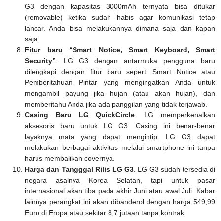
G3 dengan kapasitas 3000mAh ternyata bisa ditukar
(removable) ketika sudah habis agar komunikasi tetap
lancar. Anda bisa melakukannya dimana saja dan kapan
saja.
Fitur baru “Smart Notice, Smart Keyboard, Smart
Security”
. LG G3 dengan antarmuka pengguna baru
dilengkapi dengan fitur baru seperti Smart Notice atau
Pemberitahuan Pintar yang mengingatkan Anda untuk
mengambil payung jika hujan (atau akan hujan), dan
memberitahu Anda jika ada panggilan yang tidak terjawab.
Casing Baru LG QuickCircle
. LG memperkenalkan
aksesoris baru untuk LG G3. Casing ini benar-benar
layaknya mata yang dapat mengintip. LG G3 dapat
melakukan berbagai aktivitas melalui smartphone ini tanpa
harus membalikan covernya.
Harga dan Tangggal Rilis LG G3
. LG G3 sudah tersedia di
negara asalnya Korea Selatan, tapi untuk pasar
internasional akan tiba pada akhir Juni atau awal Juli. Kabar
lainnya perangkat ini akan dibanderol dengan harga 549,99
Euro di Eropa atau sekitar 8,7 jutaan tanpa kontrak.