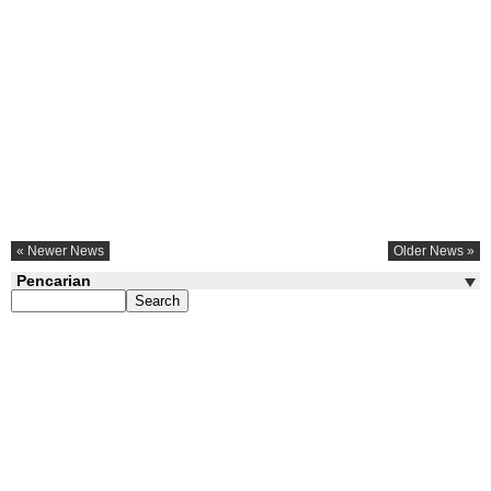
« Newer News
Older News »
Pencarian