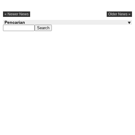
« Newer News
Older News »
Pencarian