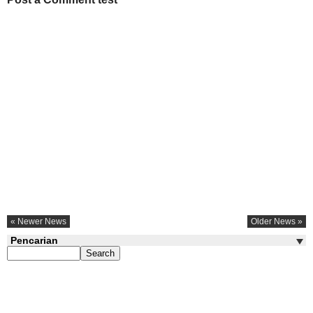
« Newer News
Older News »
Pencarian