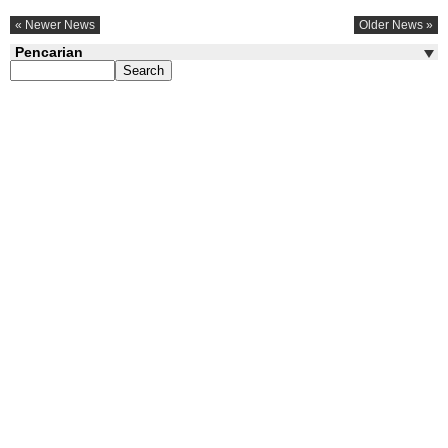
« Newer News
Older News »
Pencarian